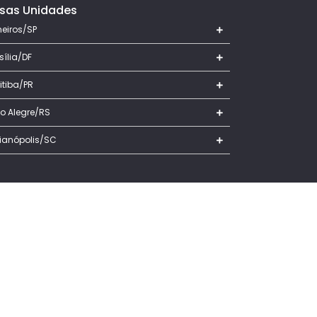
sas Unidades
heiros/SP
sília/DF
itiba/PR
to Alegre/RS
rianópolis/SC